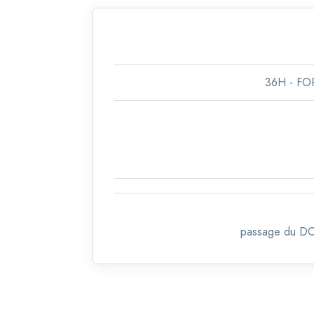
36H - F
passage du DCL,