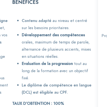
BÉNÉFICES
ligne
Contenu adapté
au niveau et centré
et,
sur les besoins prioritaires.
n vos
Développement des compétences
Pr
s
orales, maximum de temps de parole,
alternance de plusieurs accents, mises
age
en situations réelles.
Evaluation de la progression
tout au
long de la formation avec un objectif
ous
fixé.
ement
Le diplôme de compétence en langue
s
(DCL) est éligible au CPF.
TAUX D’OBTENTION : 100%