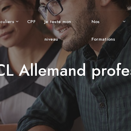
culiers
CPF
Je teste mon
Nos
niveau
Formations
CL Allemand profe